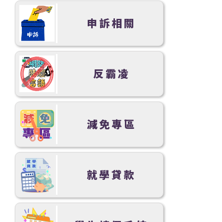
申訴相關
反霸凌
減免專區
就學貸款