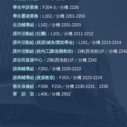
學生申訴業務：
F204-3／分機 2226
學生霸凌業務：
L102／分機 2201-2203
生活輔導組：
L102／分機 2201-2203
課外活動組
(社團)
：
L101／分機 2211-2212
課外活動
組 (就貸/減免/獎助學金)：
L101／分機 2213-2214
課外活動
組
(校內工讀/急難救助)
：
Z棟(西淮館)1F／分機 2242
原住民資源中心：
Z棟(西淮館)1F／分機 2241
諮商輔導組：
F202／分機 2220-2222
諮商輔導組 (資源教室)：
F203／分機 2223-2224
衛生保健組：
F208、F210／分機 2230-2231、2235
軍 訓 室：
L408／分機 2902