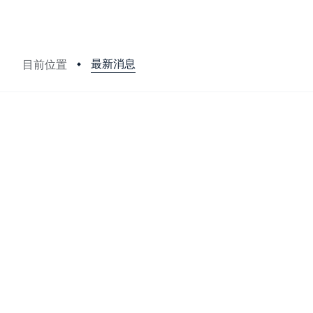
最新消息
目前位置
:::
轉發國防部112年推展全民
公告類別：
單位公告
發佈日期：
2022/12/30 至 202
一、依國防部全民國防教育網公告內容辦理(如附件)。
二、國防部為增進全民之國防知識及自我防衛決心，策頒本
全國防發展，確保國家安全(網址：https://aode.mnd.gov.tw/Un
三、本校致力推動全民國防教育活動，每月活動紀錄、影片花絮及電子報內
相關附件