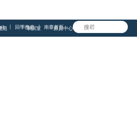
ish
回學務處
南臺首頁
健組
軍訓室
原資中心
助學業務