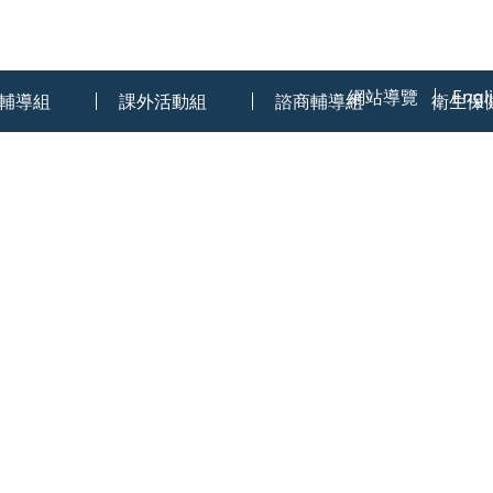
:::
網站導覽
Engl
輔導組
課外活動組
諮商輔導組
衛生保