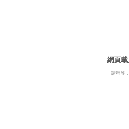
網頁載
請稍等