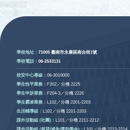
:::
學校地址：
71005 臺南市永康區南台街1號
學校電話：
06-2533131
校安中心專線：
06-3010000
學生性平業務：
F202／分機 2225
學生申訴業務：
F204-3／分機 2226
學生霸凌業務：
L102／分機 2201-2203
生活輔導組：
L102／分機 2201-2203
課外活動組
(社團)
：
L101／分機 2211-2212
課外活動
組 (就貸/減免/獎助學金)：
L101／分機 2213-2214