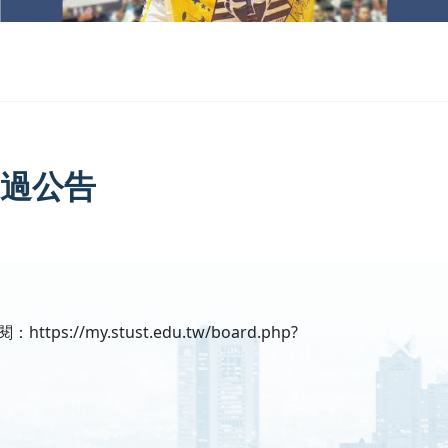
過公告
.stust.edu.tw/board.php?