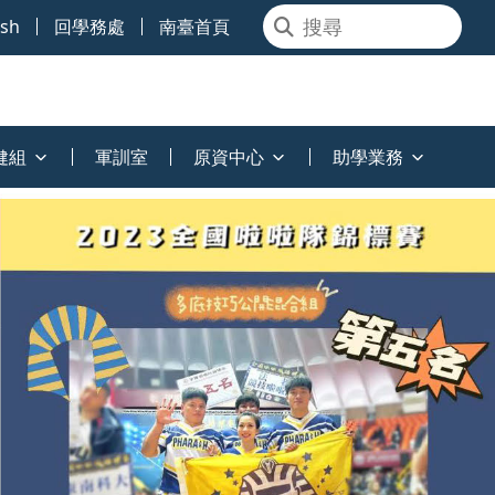
ish
回學務處
南臺首頁
健組
軍訓室
原資中心
助學業務