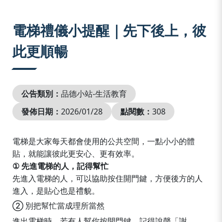
:::
電梯禮儀小提醒｜先下後上，彼
此更順暢
公告類別：
品德小站-生活教育
發佈日期：
2026/01/28
點閱數：
308
電梯是大家每天都會使用的公共空間，一點小小的體
貼，就能讓彼此更安心、更有效率。
①
先進電梯的人，記得幫忙
先進入電梯的人，可以協助按住開門鍵，方便後方的人
進入，是貼心也是禮貌。
②
別把幫忙當成理所當然
進出電梯時，若有人幫你按開門鍵，記得說聲「謝