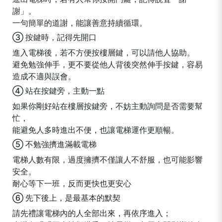
謝」。
一句簡單的道謝，能讓善意持續循環。
③
按鍵時，記得先開口
進入電梯後，若不方便按樓層鍵，可以請他人協助。
避免勉強伸手，更不要從他人背後突然伸手按鍵，容易
造成不適與誤會。
④
站在按鍵旁，主動一點
如果你剛好站在樓層按鍵旁，不妨主動詢問是否需要幫
忙，
能避免人多時進出不便，也讓電梯運作更順暢。
⑤
不勉強擠進滿載電梯
電梯人數有限，過度擁擠不僅讓人不舒服，也可能影響
安全。
耐心等下一班，反而更快也更安心
⑥
先下後上，是最基本的默契
請先禮讓電梯內的人全部出來，再依序進入；