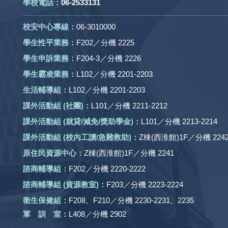
學校電話：
06-2533131
校安中心專線：
06-3010000
學生性平業務：
F202／分機 2225
學生申訴業務：
F204-3／分機 2226
學生霸凌業務：
L102／分機 2201-2203
生活輔導組：
L102／分機 2201-2203
課外活動組
(社團)
：
L101／分機 2211-2212
課外活動
組 (就貸/減免/獎助學金)：
L101／分機 2213-2214
課外活動
組
(校內工讀/急難救助)
：
Z棟(西淮館)1F／分機 2242
原住民資源中心：
Z棟(西淮館)1F／分機 2241
諮商輔導組：
F202／分機 2220-2222
諮商輔導組 (資源教室)：
F203／分機 2223-2224
衛生保健組：
F208、F210／分機 2230-2231、2235
軍 訓 室：
L408／分機 2902