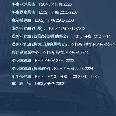
學生申訴業務：
F204-3／分機 2226
學生霸凌業務：
L102／分機 2201-2203
生活輔導組：
L102／分機 2201-2203
課外活動組
(社團)
：
L101／分機 2211-2212
課外活動
組 (就貸/減免/獎助學金)：
L101／分機 2213-2214
課外活動
組
(校內工讀/急難救助)
：
Z棟(西淮館)1F／分機 2242
原住民資源中心：
Z棟(西淮館)1F／分機 2241
諮商輔導組：
F202／分機 2220-2222
諮商輔導組 (資源教室)：
F203／分機 2223-2224
衛生保健組：
F208、F210／分機 2230-2231、2235
軍 訓 室：
L408／分機 2902