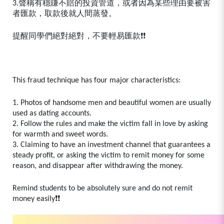
3.聲稱有穩賺不賠的投資管道，或者因為某些理由要被害
者匯款，取款後就人間蒸發。
提醒同學們絕對絕對，不要輕易匯款❗❗
This fraud technique has four major characteristics:
1. Photos of handsome men and beautiful women are usually
used as dating accounts.
2. Follow the rules and make the victim fall in love by asking
for warmth and sweet words.
3. Claiming to have an investment channel that guarantees a
steady profit, or asking the victim to remit money for some
reason, and disappear after withdrawing the money.
Remind students to be absolutely sure and do not remit
money easily❗❗