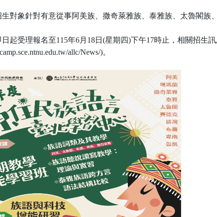
招生對象針對有意從事阿美族、撒奇萊雅族、泰雅族、太魯閣族
。
日起受理報名至115年6月18日(星期四)下午17時止，相關招
nucamp.sce.ntnu.edu.tw/allc/News/)。