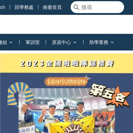
ish
回學務處
南臺首頁
健組
軍訓室
原資中心
助學業務