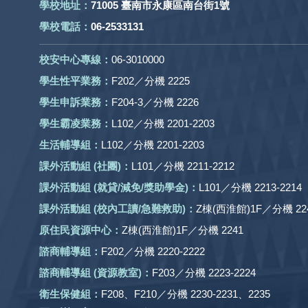
學校地址：
71005 臺南市永康區南台街1號
學校電話：
06-2533131
校安中心專線：
06-3010000
學生性平業務：
F202／分機 2225
學生申訴業務：
F204-3／分機 2226
學生霸凌業務：
L102／分機 2201-2203
生活輔導組：
L102／分機 2201-2203
課外活動組
(社團)
：
L101／分機 2211-2212
課外活動
組 (就貸/減免/獎助學金)：
L101／分機 2213-2214
課外活動
組
(校內工讀/急難救助)
：
Z棟(西淮館)1F／分機 224
原住民資源中心：
Z棟(西淮館)1F／分機 2241
諮商輔導組：
F202／分機 2220-2222
諮商輔導組 (資源教室)：
F203／分機 2223-2224
衛生保健組：
F208、F210／分機 2230-2231、2235