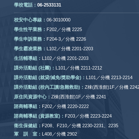
學校電話：
06-2533131
校安中心專線：
06-3010000
學生性平業務：
F202／分機 2225
學生申訴業務：
F204-3／分機 2226
學生霸凌業務：
L102／分機 2201-2203
生活輔導組：
L102／分機 2201-2203
課外活動組
(社團)
：
L101／分機 2211-2212
課外活動
組 (就貸/減免/獎助學金)：
L101／分機 2213-2214
課外活動
組
(校內工讀/急難救助)
：
Z棟(西淮館)1F／分機 2242
原住民資源中心：
Z棟(西淮館)1F／分機 2241
諮商輔導組：
F202／分機 2220-2222
諮商輔導組 (資源教室)：
F203／分機 2223-2224
衛生保健組：
F208、F210／分機 2230-2231、2235
軍 訓 室：
L408／分機 2902