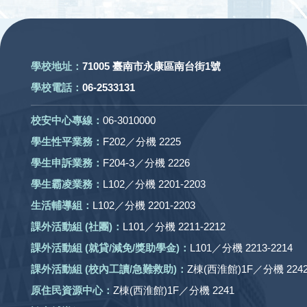
:::
學校地址：
71005 臺南市永康區南台街1號
學校電話：
06-2533131
校安中心專線：
06-3010000
學生性平業務：
F202／分機 2225
學生申訴業務：
F204-3／分機 2226
學生霸凌業務：
L102／分機 2201-2203
生活輔導組：
L102／分機 2201-2203
課外活動組
(社團)
：
L101／分機 2211-2212
課外活動
組 (就貸/減免/獎助學金)：
L101／分機 2213-2214
課外活動
組
(校內工讀/急難救助)
：
Z棟(西淮館)1F／分機 2242
原住民資源中心：
Z棟(西淮館)1F／分機 2241