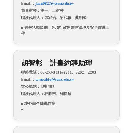
Email：
juan0823@stust.edu.tw
負責宿舍：第一、二宿舍
職務代理人：
張家怡
、
謝和穆
、蔡明峯
■ 宿舍活動規劃、各項行政硬體設管理及安全維護工
作
胡智彰 計畫約聘助理
聯絡電話：06-253-3131#2201、2202、2203
Email：
tomoakiu
@stust.edu.tw
辦公地點：L棟-102
職務代理人：林勝吉、關長順
■ 境外學生輔導作業
■