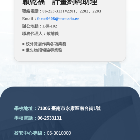
賴乾福 計畫約聘助理
聯絡電話：06-253-3131#2201、2202、2203
Email：
focus0608@stust.edu.tw
辦公地點：L棟-102
職務代理人：敖埔義
■ 校外賃居作業各項業務
■ 遺失物招領協尋業務
:::
學校地址：
71005 臺南市永康區南台街1號
學校電話：
06-2533131
校安中心專線：
06-3010000