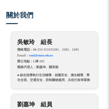
:::
關於我們
吳敏玲 組長
聯絡電話：06-253-3131#2201、2202、2203
Email：
wml@stust.edu.tw
辦公地點：L棟-102
職務代理人：劉嘉坤、關長順
■ 綜合指導執行生活輔導、校園安全、僑生輔導、學
生住宿、交通安全、防制藥物濫用、兵役行政等業務
劉嘉坤 組員