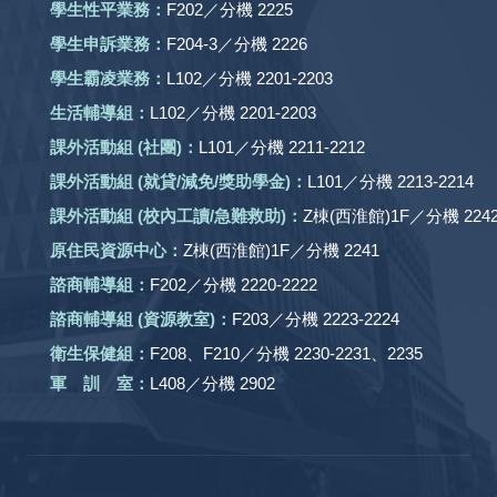
學生性平業務：
F202／分機 2225
學生申訴業務：
F204-3／分機 2226
學生霸凌業務：
L102／分機 2201-2203
生活輔導組：
L102／分機 2201-2203
課外活動組
(社團)
：
L101／分機 2211-2212
課外活動
組 (就貸/減免/獎助學金)：
L101／分機 2213-2214
課外活動
組
(校內工讀/急難救助)
：
Z棟(西淮館)1F／分機 2242
原住民資源中心：
Z棟(西淮館)1F／分機 2241
諮商輔導組：
F202／分機 2220-2222
諮商輔導組 (資源教室)：
F203／分機 2223-2224
衛生保健組：
F208、F210／分機 2230-2231、2235
軍 訓 室：
L408／分機 2902