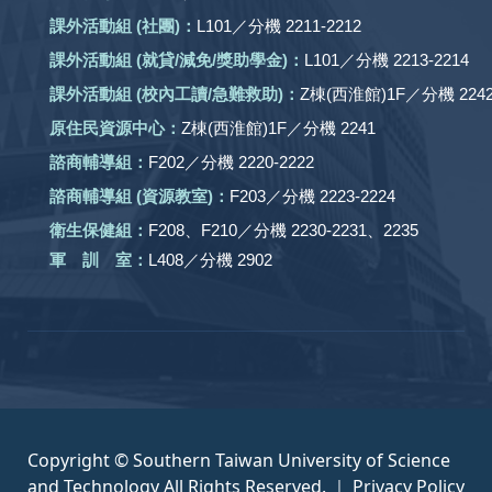
課外活動組
(社團)
：
L101／分機 2211-2212
課外活動
組 (就貸/減免/獎助學金)：
L101／分機 2213-2214
課外活動
組
(校內工讀/急難救助)
：
Z棟(西淮館)1F／分機 2242
原住民資源中心：
Z棟(西淮館)1F／分機 2241
諮商輔導組：
F202／分機 2220-2222
諮商輔導組 (資源教室)：
F203／分機 2223-2224
衛生保健組：
F208、F210／分機 2230-2231、2235
軍 訓 室：
L408／分機 2902
Copyright © Southern Taiwan University of Science
and Technology All Rights Reserved. ｜
Privacy Policy