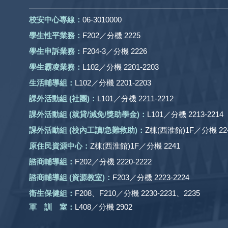
校安中心專線：
06-3010000
學生性平業務：
F202／分機 2225
學生申訴業務：
F204-3／分機 2226
學生霸凌業務：
L102／分機 2201-2203
生活輔導組：
L102／分機 2201-2203
課外活動組
(社團)
：
L101／分機 2211-2212
課外活動
組 (就貸/減免/獎助學金)：
L101／分機 2213-2214
課外活動
組
(校內工讀/急難救助)
：
Z棟(西淮館)1F／分機 224
原住民資源中心：
Z棟(西淮館)1F／分機 2241
諮商輔導組：
F202／分機 2220-2222
諮商輔導組 (資源教室)：
F203／分機 2223-2224
衛生保健組：
F208、F210／分機 2230-2231、2235
軍 訓 室：
L408／分機 2902