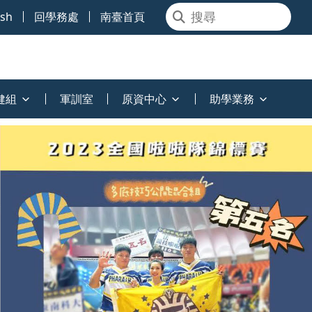
ish
回學務處
南臺首頁
健組
軍訓室
原資中心
助學業務