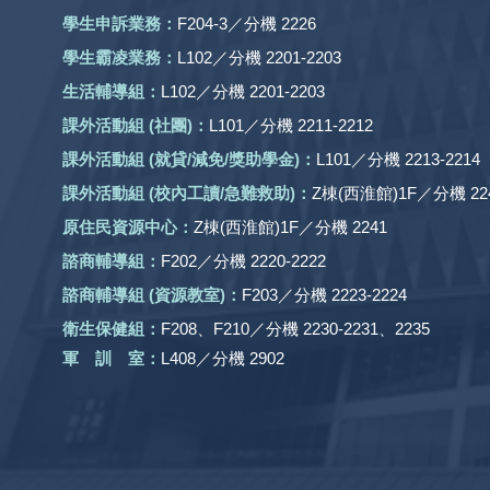
學生申訴業務：
F204-3／分機 2226
學生霸凌業務：
L102／分機 2201-2203
生活輔導組：
L102／分機 2201-2203
課外活動組
(社團)
：
L101／分機 2211-2212
課外活動
組 (就貸/減免/獎助學金)：
L101／分機 2213-2214
課外活動
組
(校內工讀/急難救助)
：
Z棟(西淮館)1F／分機 224
原住民資源中心：
Z棟(西淮館)1F／分機 2241
諮商輔導組：
F202／分機 2220-2222
諮商輔導組 (資源教室)：
F203／分機 2223-2224
衛生保健組：
F208、F210／分機 2230-2231、2235
軍 訓 室：
L408／分機 2902