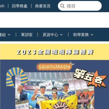
ish
回學務處
南臺首頁
健組
軍訓室
原資中心
助學業務