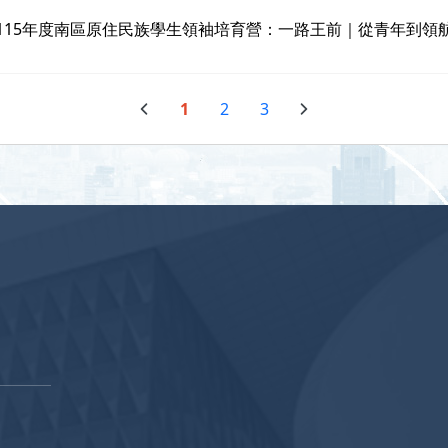
115年度南區原住民族學生領袖培育營：一路王前｜從青年到領
1
2
3