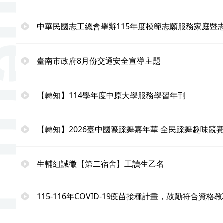
中華民國志工總會舉辦115年度模範志願服務家庭暨
臺南市政府8月份交通安全宣導主題
【轉知】114學年度中原大學服務學習年刊
【轉知】2026臺中國際踩舞嘉年華 全民踩舞趣味競
生輔組誠徵【第二宿舍】工讀生乙名
115-116年COVID-19疫苗接種計畫，鼓勵符合資