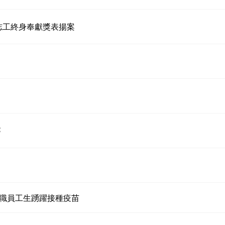
志工終身奉獻獎表揚案
賽
格教職員工生踴躍接種疫苗