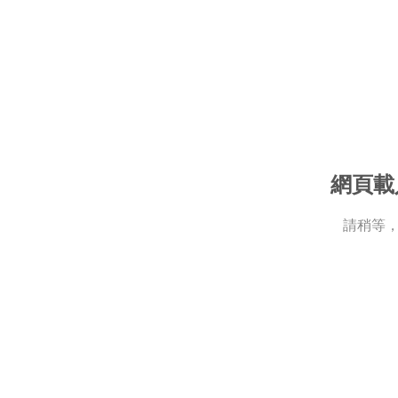
網頁載
請稍等