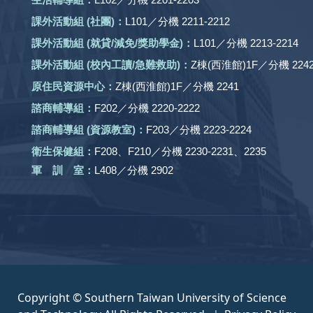
課外活動組
(社團)
：
L101／分機 2211-2212
課外活動
組 (就貸/減免/獎助學金)：
L101／分機 2213-2214
課外活動
組
(校內工讀/急難救助)
：
Z棟(西淮館)1F／分機 2242
原住民資源中心：
Z棟(西淮館)1F／分機 2241
諮商輔導組：
F202／分機 2220-2222
諮商輔導組 (資源教室)：
F203／分機 2223-2224
衛生保健組：
F208、F210／分機 2230-2231、2235
軍 訓 室：
L408／分機 2902
Copyright © Southern Taiwan University of Science