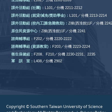
課外活動組
(社團)
：
L101／分機 2211-2212
課外活動
組 (就貸/減免/獎助學金)：
L101／分機 2213-2214
課外活動
組
(校內工讀/急難救助)
：
Z棟(西淮館)1F／分機 2242
原住民資源中心：
Z棟(西淮館)1F／分機 2241
諮商輔導組：
F202／分機 2220-2222
諮商輔導組 (資源教室)：
F203／分機 2223-2224
衛生保健組：
F208、F210／分機 2230-2231、2235
軍 訓 室：
L408／分機 2902
Copyright © Southern Taiwan University of Science