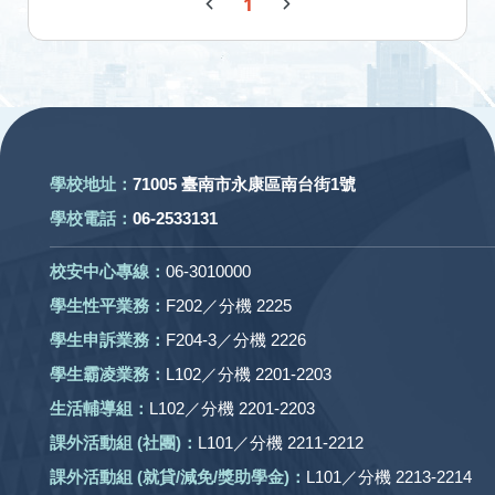
1
:::
學校地址：
71005 臺南市永康區南台街1號
學校電話：
06-2533131
校安中心專線：
06-3010000
學生性平業務：
F202／分機 2225
學生申訴業務：
F204-3／分機 2226
學生霸凌業務：
L102／分機 2201-2203
生活輔導組：
L102／分機 2201-2203
課外活動組
(社團)
：
L101／分機 2211-2212
課外活動
組 (就貸/減免/獎助學金)：
L101／分機 2213-2214