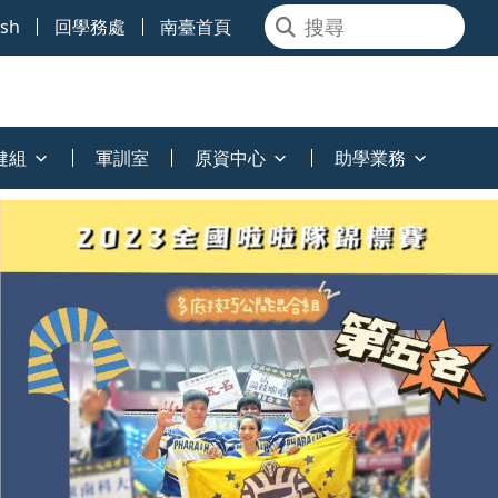
ish
回學務處
南臺首頁
健組
軍訓室
原資中心
助學業務