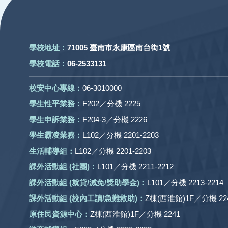
學校地址：
71005 臺南市永康區南台街1號
學校電話：
06-2533131
校安中心專線：
06-3010000
學生性平業務：
F202／分機 2225
學生申訴業務：
F204-3／分機 2226
學生霸凌業務：
L102／分機 2201-2203
生活輔導組：
L102／分機 2201-2203
課外活動組
(社團)
：
L101／分機 2211-2212
課外活動
組 (就貸/減免/獎助學金)：
L101／分機 2213-2214
課外活動
組
(校內工讀/急難救助)
：
Z棟(西淮館)1F／分機 224
原住民資源中心：
Z棟(西淮館)1F／分機 2241