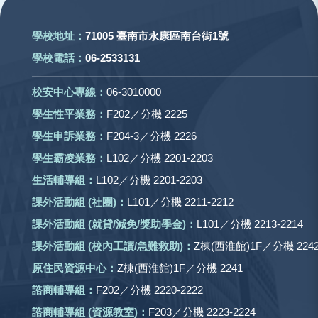
學校地址：
71005 臺南市永康區南台街1號
學校電話：
06-2533131
校安中心專線：
06-3010000
學生性平業務：
F202／分機 2225
學生申訴業務：
F204-3／分機 2226
學生霸凌業務：
L102／分機 2201-2203
生活輔導組：
L102／分機 2201-2203
課外活動組
(社團)
：
L101／分機 2211-2212
課外活動
組 (就貸/減免/獎助學金)：
L101／分機 2213-2214
課外活動
組
(校內工讀/急難救助)
：
Z棟(西淮館)1F／分機 2242
原住民資源中心：
Z棟(西淮館)1F／分機 2241
諮商輔導組：
F202／分機 2220-2222
諮商輔導組 (資源教室)：
F203／分機 2223-2224