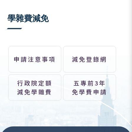
:::
學雜費減免
申請注意事項
減免登錄網
行政院定額
五專前3年
減免學雜費
免學費申請
:::