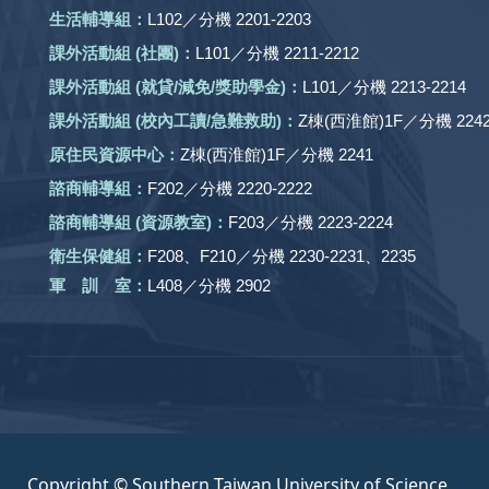
生活輔導組：
L102／分機 2201-2203
課外活動組
(社團)
：
L101／分機 2211-2212
課外活動
組 (就貸/減免/獎助學金)：
L101／分機 2213-2214
課外活動
組
(校內工讀/急難救助)
：
Z棟(西淮館)1F／分機 2242
原住民資源中心：
Z棟(西淮館)1F／分機 2241
諮商輔導組：
F202／分機 2220-2222
諮商輔導組 (資源教室)：
F203／分機 2223-2224
衛生保健組：
F208、F210／分機 2230-2231、2235
軍 訓 室：
L408／分機 2902
Copyright © Southern Taiwan University of Science