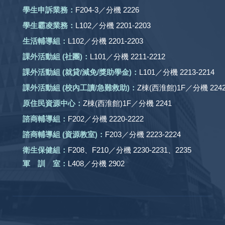
學生申訴業務：
F204-3／分機 2226
學生霸凌業務：
L102／分機 2201-2203
生活輔導組：
L102／分機 2201-2203
課外活動組
(社團)
：
L101／分機 2211-2212
課外活動
組 (就貸/減免/獎助學金)：
L101／分機 2213-2214
課外活動
組
(校內工讀/急難救助)
：
Z棟(西淮館)1F／分機 2242
原住民資源中心：
Z棟(西淮館)1F／分機 2241
諮商輔導組：
F202／分機 2220-2222
諮商輔導組 (資源教室)：
F203／分機 2223-2224
衛生保健組：
F208、F210／分機 2230-2231、2235
軍 訓 室：
L408／分機 2902