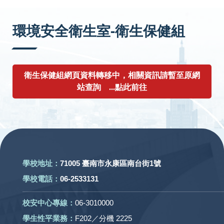
:::
環境安全衛生室-衛生保健組
衛生保健組網頁資料轉移中，相關資訊請暫至原網
站查詢 ...點此前往
:::
學校地址：
71005 臺南市永康區南台街1號
學校電話：
06-2533131
校安中心專線：
06-3010000
學生性平業務：
F202／分機 2225