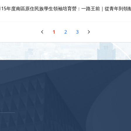
115年度南區原住民族學生領袖培育營：一路王前｜從青年到領
1
2
3