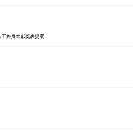
志工終身奉獻獎表揚案
賽