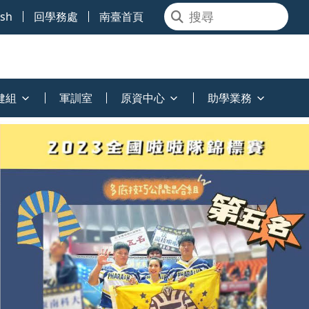
ish
回學務處
南臺首頁
健組
軍訓室
原資中心
助學業務