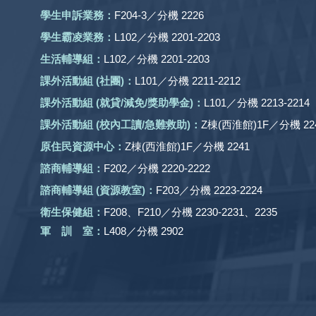
學生申訴業務：
F204-3／分機 2226
學生霸凌業務：
L102／分機 2201-2203
生活輔導組：
L102／分機 2201-2203
課外活動組
(社團)
：
L101／分機 2211-2212
課外活動
組 (就貸/減免/獎助學金)：
L101／分機 2213-2214
課外活動
組
(校內工讀/急難救助)
：
Z棟(西淮館)1F／分機 224
原住民資源中心：
Z棟(西淮館)1F／分機 2241
諮商輔導組：
F202／分機 2220-2222
諮商輔導組 (資源教室)：
F203／分機 2223-2224
衛生保健組：
F208、F210／分機 2230-2231、2235
軍 訓 室：
L408／分機 2902