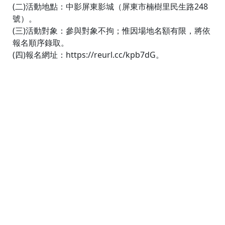
(二)活動地點：中影屏東影城（屏東市楠樹里民生路248
號）。
(三)活動對象：參與對象不拘；惟因場地名額有限，將依
報名順序錄取。
(四)報名網址：https://reurl.cc/kpb7dG。