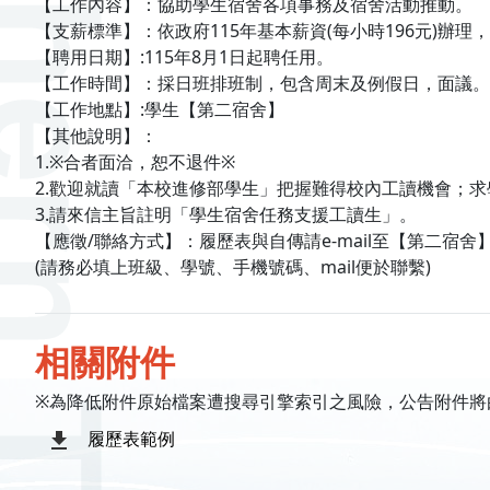
【工作內容】：協助學生宿舍各項事務及宿舍活動推動。
【支薪標準】：依政府115年基本薪資(每小時196元)辦理
【聘用日期】:115年8月1日起聘任用。
【工作時間】：採日班排班制，包含周末及例假日，面議。
【工作地點】:學生【第二宿舍】
【其他說明】：
1.※合者面洽，恕不退件※
2.歡迎就讀「本校進修部學生」把握難得校內工讀機會；
3.請來信主旨註明「學生宿舍任務支援工讀生」。
【應徵/聯絡方式】：履歷表與自傳請e-mail至【第二宿舍】juan
(請務必填上班級、學號、手機號碼、mail便於聯繫)
相關附件
※為降低附件原始檔案遭搜尋引擎索引之風險，公告附件將
履歷表範例