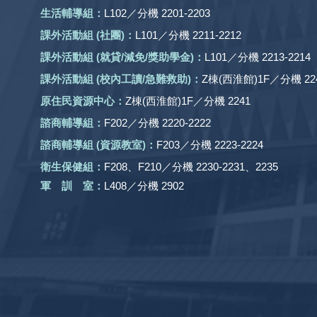
生活輔導組：
L102／分機 2201-2203
課外活動組
(社團)
：
L101／分機 2211-2212
課外活動
組 (就貸/減免/獎助學金)：
L101／分機 2213-2214
課外活動
組
(校內工讀/急難救助)
：
Z棟(西淮館)1F／分機 224
原住民資源中心：
Z棟(西淮館)1F／分機 2241
諮商輔導組：
F202／分機 2220-2222
諮商輔導組 (資源教室)：
F203／分機 2223-2224
衛生保健組：
F208、F210／分機 2230-2231、2235
軍 訓 室：
L408／分機 2902