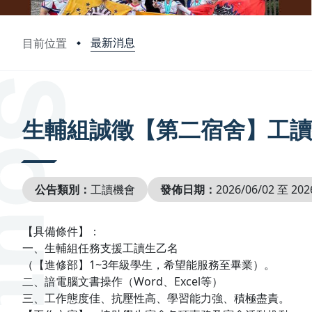
最新消息
目前位置
:::
生輔組誠徵【第二宿舍】工讀
公告類別：
工讀機會
發佈日期：
2026/06/02 至 202
【具備條件】：
一、生輔組任務支援工讀生乙名
（【進修部】1~3年級學生，希望能服務至畢業）。
二、諳電腦文書操作（Word、Excel等）
三、工作態度佳、抗壓性高、學習能力強、積極盡責。