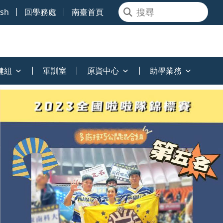
ish
回學務處
南臺首頁
健組
軍訓室
原資中心
助學業務