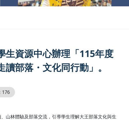
生資源中心辦理「115年度
走讀部落・文化同行動」。
：
176
讀、山林體驗及部落交流，引導學生理解大王部落文化與生