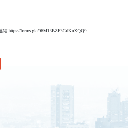
//forms.gle/96M13BZF3GdKnXQQ9