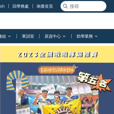
ish
回學務處
南臺首頁
健組
軍訓室
原資中心
助學業務