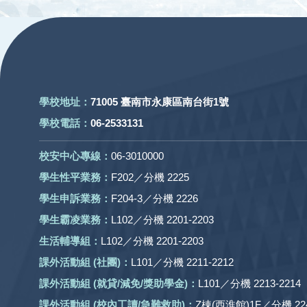
:::
學校地址：
71005 臺南市永康區南台街1號
學校電話：
06-2533131
校安中心專線：
06-3010000
學生性平業務：
F202／分機 2225
學生申訴業務：
F204-3／分機 2226
學生霸凌業務：
L102／分機 2201-2203
生活輔導組：
L102／分機 2201-2203
課外活動組
(社團)
：
L101／分機 2211-2212
課外活動
組 (就貸/減免/獎助學金)：
L101／分機 2213-2214
課外活動
組
(校內工讀/急難救助)
：
Z棟(西淮館)1F／分機 224