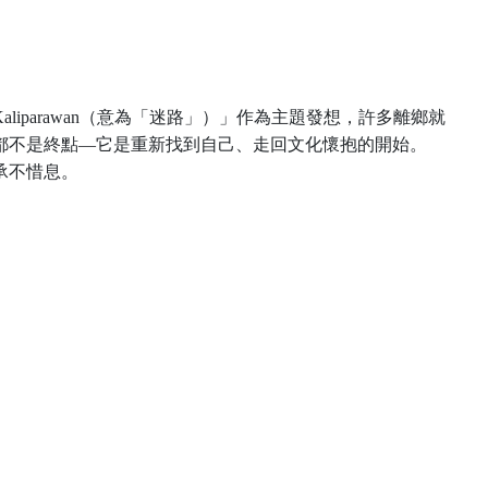
iparawan（意為「迷路」）」作為主題發想，許多離鄉就
都不
是終點—它是重新找到自己、走回文化懷抱的開始。
承不惜息。