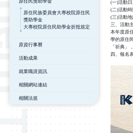
原住民獎助學金
(一)活動日
(二)活動
原住民族委員會大專校院原住民
(三)活動
獎助學金
三、活動
大專校院原住民助學金折抵規定
本年度原住
學的原住
原資行事曆
「祈典」
四、
報名表單
活動成果
就業職涯資訊
相關網站連結
相關法規