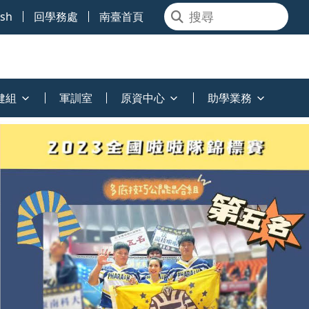
ish
回學務處
南臺首頁
健組
軍訓室
原資中心
助學業務