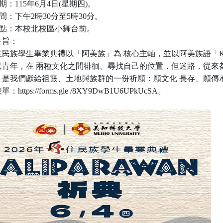
期：115年6月4日(星期四)。
時間：下午2時30分至5時30分。
地點：本校北校區小舞台前。
主旨：
民族學生畢業典禮以「阿美族」為 核心主軸，並以阿美族語「Kal
民青年，在 兩種文化之間徘徊、尋找自己的位置，但迷路，從來
，是我們獻給祖靈、土地與族群
的一份祈願：願文化 長存、願傳
：https://forms.gle /8XY9DwB1U6UPkUcSA。