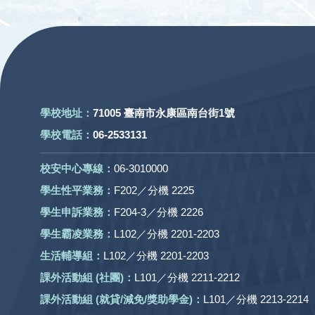
:::
學校地址：
71005 臺南市永康區南台街1號
學校電話：
06-2533131
校安中心專線：
06-3010000
學生性平業務：
F202／分機 2225
學生申訴業務：
F204-3／分機 2226
學生霸凌業務：
L102／分機 2201-2203
生活輔導組：
L102／分機 2201-2203
課外活動組
(社團)
：
L101／分機 2211-2212
課外活動
組 (就貸/減免/獎助學金)：
L101／分機 2213-2214