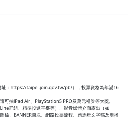
/taipei.join.gov.tw/pb/），投票資格為年滿16
Air、PlayStation5 PRO及萬元禮券等大獎。
ine群組、精準投遞平臺等）、影音媒體介面露出（如
圖檔、BANNER圖塊、網路投票流程、跑馬燈文字稿及廣播