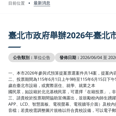
最新消息
目前位置
:::
臺北市政府舉辦2026年臺北
公告類別：
單位公告
發佈日期：
2026/06/04 至 202
一、本市2026年參與式預算提案票選案件共14案，提案
二、投票期間為115年6月1日上午9時至115年6月15日下午5時
歲在臺北市設籍，或實際居住、就學、就業之本
國民眾，如設籍於北北基桃民眾，可選擇「在籍投票」，非北北基桃
三、請貴校於投票期間協助宣傳露出，並鼓勵校內師生踴躍
APP、LCD、智慧面板、電視螢幕、電視牆等介面）及校
音檔；若貴校需調整圖片規格以符合貴校設備，可以電子郵