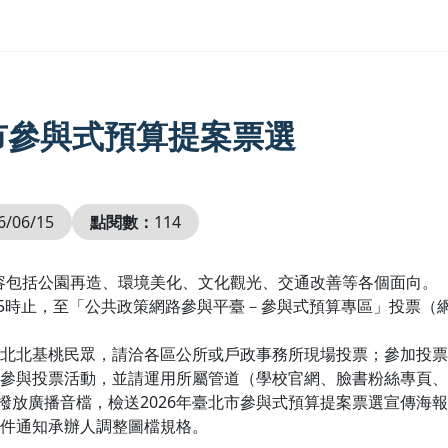
市參與式預算提案票選
6/06/15
點閱數：
114
內容包括公園再造、環境美化、文化觀光、交通改善等各個面向。
止，至「公共政策網路參與平臺－參與式預算專區」投票（網址：https:/
民眾，請洽各區公所或戶政事務所現場投票；參加投票還可抽iPad 
參與投票活動，並請運用所屬管道（學校官網、臉書粉絲專頁、L
內撥放廣播音檔，檢送2026年臺北市參與式預算提案票選宣傳海報
件通知承辦人調整圖檔規格。