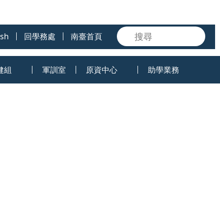
ish
回學務處
南臺首頁
健組
軍訓室
原資中心
助學業務