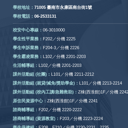
學校地址：
71005 臺南市永康區南台街1號
學校電話：
06-2533131
校安中心專線：
06-3010000
學生性平業務：
F202／分機 2225
學生申訴業務：
F204-3／分機 2226
學生霸凌業務：
L102／分機 2201-2203
生活輔導組：
L102／分機 2201-2203
課外活動組
(社團)
：
L101／分機 2211-2212
課外活動
組 (就貸/減免/獎助學金)：
L101／分機 2213-2214
課外活動
組
(校內工讀/急難救助)
：
Z棟(西淮館)1F／分機 2242
原住民資源中心：
Z棟(西淮館)1F／分機 2241
諮商輔導組：
F202／分機 2220-2222
諮商輔導組 (資源教室)：
F203／分機 2223-2224
衛生保健組：
F208、F210／分機 2230-2231、2235