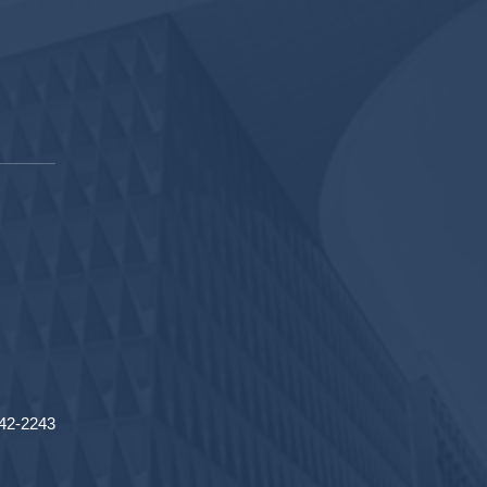
2-2243