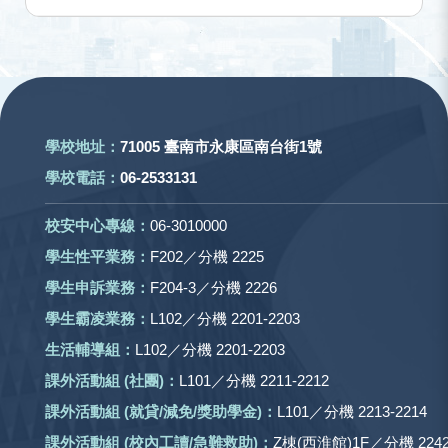
:::
學校地址：
71005 臺南市永康區南台街1號
學校電話：
06-2533131
校安中心專線：
06-3010000
學生性平業務：
F202／分機 2225
學生申訴業務：
F204-3／分機 2226
學生霸凌業務：
L102／分機 2201-2203
生活輔導組：
L102／分機 2201-2203
課外活動組
(社團)
：
L101／分機 2211-2212
課外活動
組 (就貸/減免/獎助學金)：
L101／分機 2213-2214
課外活動
組
(校內工讀/急難救助)
：
Z棟(西淮館)1F／分機 2242