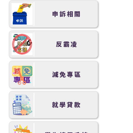
申訴相關
反霸凌
減免專區
就學貸款