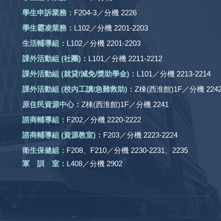
學生申訴業務：
F204-3／分機 2226
學生霸凌業務：
L102／分機 2201-2203
生活輔導組：
L102／分機 2201-2203
課外活動組
(社團)
：
L101／分機 2211-2212
課外活動
組 (就貸/減免/獎助學金)：
L101／分機 2213-2214
課外活動
組
(校內工讀/急難救助)
：
Z棟(西淮館)1F／分機 2242
原住民資源中心：
Z棟(西淮館)1F／分機 2241
諮商輔導組：
F202／分機 2220-2222
諮商輔導組 (資源教室)：
F203／分機 2223-2224
衛生保健組：
F208、F210／分機 2230-2231、2235
軍 訓 室：
L408／分機 2902