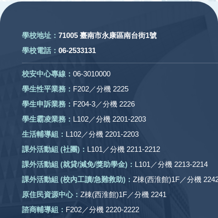
學校地址：
71005 臺南市永康區南台街1號
學校電話：
06-2533131
校安中心專線：
06-3010000
學生性平業務：
F202／分機 2225
學生申訴業務：
F204-3／分機 2226
學生霸凌業務：
L102／分機 2201-2203
生活輔導組：
L102／分機 2201-2203
課外活動組
(社團)
：
L101／分機 2211-2212
課外活動
組 (就貸/減免/獎助學金)：
L101／分機 2213-2214
課外活動
組
(校內工讀/急難救助)
：
Z棟(西淮館)1F／分機 2242
原住民資源中心：
Z棟(西淮館)1F／分機 2241
諮商輔導組：
F202／分機 2220-2222