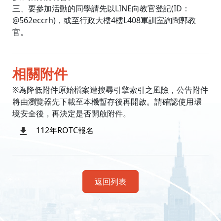
三、要參加活動的同學請先以LINE向教官登記(ID：
@562eccrh)，或至行政大樓4樓L408軍訓室詢問郭教
官。
相關附件
※為降低附件原始檔案遭搜尋引擎索引之風險，公告附件
將由瀏覽器先下載至本機暫存後再開啟。請確認使用環
境安全後，再決定是否開啟附件。
112年ROTC報名
返回列表
:::