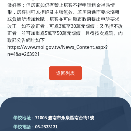
做好事；但房東如仍有禁止房客不得申請租金補貼情
形，房客則可以拒絕及主張無效。若房東進而要求漲租
或負擔所增加稅賦，房客並可向縣市政府提出申訴要求
改正，如不改正者，可處3萬至30萬元罰鍰；又仍拒不改
正者，並可加重處5萬至50萬元罰鍰，且得按次處罰。內
政部公告網址如下
https://www.moi.gov.tw/News_Content.aspx?
n=4&s=263921
返回列表
:::
學校地址：
71005 臺南市永康區南台街1號
學校電話：
06-2533131