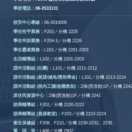
學校電話：
06-2533131
校安中心專線：
06-3010000
學生性平業務：
F202／分機 2225
學生申訴業務：
F204-3／分機 2226
學生霸凌業務：
L102／分機 2201-2203
生活輔導組：
L102／分機 2201-2203
課外活動組
(社團)
：
L101／分機 2211-2212
課外活動
組 (就貸/減免/獎助學金)：
L101／分機 2213-2214
課外活動
組
(校內工讀/急難救助)
：
Z棟(西淮館)1F／分機 2242
原住民資源中心：
Z棟(西淮館)1F／分機 2241
諮商輔導組：
F202／分機 2220-2222
諮商輔導組 (資源教室)：
F203／分機 2223-2224
衛生保健組：
F208、F210／分機 2230-2231、2235
軍 訓 室：
L408／分機 2902