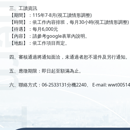
三、工讀資訊
【期間】：115年7-8月(視工讀情形調整)
【時間】：依工作內容排班，每月30小時(視工讀情形調整)
【待遇】：每月6,000元
【內容】：請參考google表單內說明。
【地點】：依工作項目而定。
四、審核通過將通知面洽，未通過者恕不退件及另行通知。
五、應徵期限：即日起至額滿為止。
六、聯絡方式：06-2533131分機2240、 E-mail: wwt00514
:::