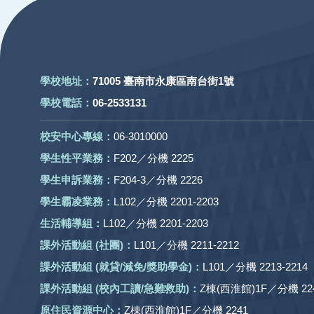
學校地址：
71005 臺南市永康區南台街1號
學校電話：
06-2533131
校安中心專線：
06-3010000
學生性平業務：
F202／分機 2225
學生申訴業務：
F204-3／分機 2226
學生霸凌業務：
L102／分機 2201-2203
生活輔導組：
L102／分機 2201-2203
課外活動組
(社團)
：
L101／分機 2211-2212
課外活動
組 (就貸/減免/獎助學金)：
L101／分機 2213-2214
課外活動
組
(校內工讀/急難救助)
：
Z棟(西淮館)1F／分機 224
原住民資源中心：
Z棟(西淮館)1F／分機 2241