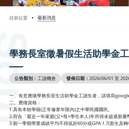
最新消息
目前位置
:::
學務長室徵暑假生活助學金工
公告類別：
工讀機會
發佈日期：
2026/06/01 至 202
一、有意應徵學務長室生活助學金工讀生者，請填寫google表單：http
二、應徵資格：
1.具有本校學籍(正常修業年限內)之中華民國國民。
2.符合「最近一年家庭(父+母+學生本人)年所得未超過新
3.前一學期學業成績平均不得低於60分或GPA 1.7(新生及