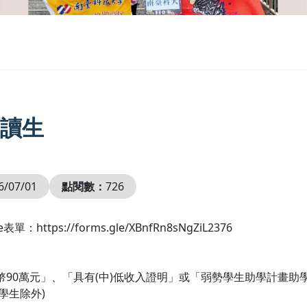
讀生
6/07/01
點閱數：
726
s://forms.gle/XBnfRn8sNgZiL2376
臺幣90萬元」、「具有(中)低收入證明」或「弱勢學生助學計畫
轉學生除外)