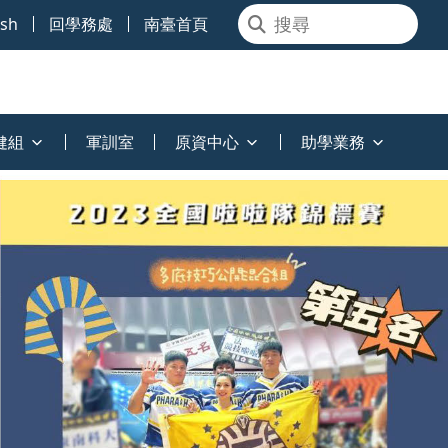
ish
回學務處
南臺首頁
健組
軍訓室
原資中心
助學業務