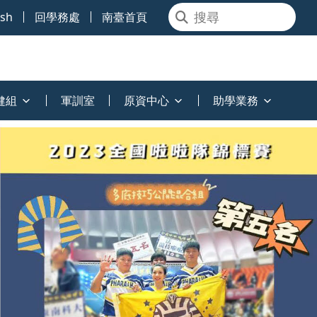
ish
回學務處
南臺首頁
健組
軍訓室
原資中心
助學業務