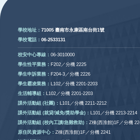
學校地址：
71005 臺南市永康區南台街1號
學校電話：
06-2533131
校安中心專線：
06-3010000
學生性平業務：
F202／分機 2225
學生申訴業務：
F204-3／分機 2226
學生霸凌業務：
L102／分機 2201-2203
生活輔導組：
L102／分機 2201-2203
課外活動組
(社團)
：
L101／分機 2211-2212
課外活動
組 (就貸/減免/獎助學金)：
L101／分機 2213-2214
課外活動
組
(校內工讀/急難救助)
：
Z棟(西淮館)1F／分機 224
原住民資源中心：
Z棟(西淮館)1F／分機 2241