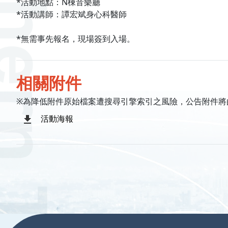
*活動地點：N棟音樂廳
*活動講師：譚宏斌身心科醫師
*無需事先報名，現場簽到入場。
相關附件
※為降低附件原始檔案遭搜尋引擎索引之風險，公告附件將
活動海報
:::