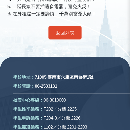
5.
延長線不要插過多電器，避免火災！
️
在外租屋一定要謹慎，千萬別當冤大頭！
⚠
返回列表
:::
學校地址：
71005 臺南市永康區南台街1號
學校電話：
06-2533131
校安中心專線：
06-3010000
學生性平業務：
F202／分機 2225
學生申訴業務：
F204-3／分機 2226
學生霸凌業務：
L102／分機 2201-2203