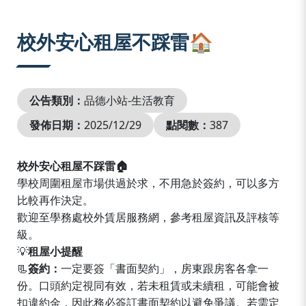
:::
校外安心租屋不踩雷🏠
公告類別：
品德小站-生活教育
發佈日期：
2025/12/29
點閱數：
387
校外安心租屋不踩雷
🏠
學校周圍租屋市場供過於求，不用急於簽約，可以多方
比較再作決定。
歡迎至學務處校外賃居服務網，參考租屋資訊及評核等
級。
💡
租屋小提醒
📃
簽約：
一定要簽「書面契約」，房東跟房客各拿一
份。口頭約定視同有效，若未租賃或未續租，可能會被
扣違約金，因此務必簽訂書面契約以避免爭議。若需定