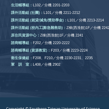
生活輔導組：
L102／分機 2201-2203
課外活動組
(社團)
：
L101／分機 2211-2212
課外活動
組 (就貸/減免/獎助學金)：
L101／分機 2213-2214
課外活動
組
(校內工讀/急難救助)
：
Z棟(西淮館)1F／分機 2242
原住民資源中心：
Z棟(西淮館)1F／分機 2241
諮商輔導組：
F202／分機 2220-2222
諮商輔導組 (資源教室)：
F203／分機 2223-2224
衛生保健組：
F208、F210／分機 2230-2231、2235
軍 訓 室：
L408／分機 2902
Copyright © Southern Taiwan University of Science