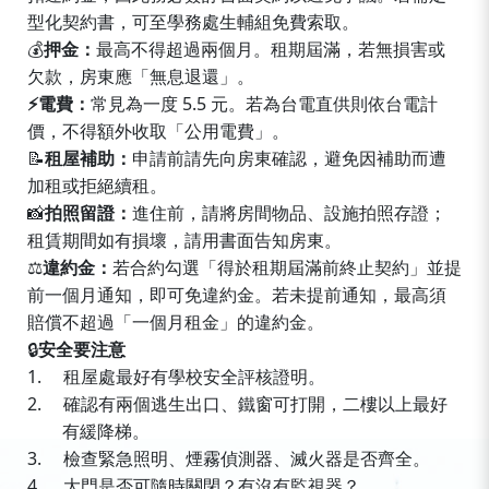
型化契約書，可至學務處生輔組免費索取。
💰
押金：
最高不得超過兩個月。租期屆滿，若無損害或
欠款，房東應「無息退還」。
5.5
⚡
電費：
常見為一度
元。若為台電直供則依台電計
價，不得額外收取「公用電費」。
📝
租屋補助：
申請前請先向房東確認，避免因補助而遭
加租或拒絕續租。
📸
拍照留證：
進住前，請將房間物品、設施拍照存證；
租賃期間如有損壞，請用書面告知房東。
⚖
違約金：
若合約勾選「得於租期屆滿前終止契約」並提
前一個月通知，即可免違約金。若未提前通知，最高須
賠償不超過「一個月租金」的違約金。
🔒
安全要注意
1.
租屋處最好有學校安全評核證明。
2.
確認有兩個逃生出口、鐵窗可打開，二樓以上最好
有緩降梯。
3.
檢查緊急照明、煙霧偵測器、滅火器是否齊全。
4.
大門是否可隨時關閉？有沒有監視器？