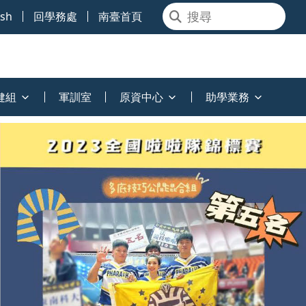
ish
回學務處
南臺首頁
健組
軍訓室
原資中心
助學業務