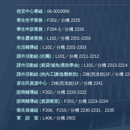
校安中心專線：
06-3010000
學生性平業務：
F202／分機 2225
學生申訴業務：
F204-3／分機 2226
學生霸凌業務：
L102／分機 2201-2203
生活輔導組：
L102／分機 2201-2203
課外活動組
(社團)
：
L101／分機 2211-2212
課外活動
組 (就貸/減免/獎助學金)：
L101／分機 2213-2214
課外活動
組
(校內工讀/急難救助)
：
Z棟(西淮館)1F／分機 224
原住民資源中心：
Z棟(西淮館)1F／分機 2241
諮商輔導組：
F202／分機 2220-2222
諮商輔導組 (資源教室)：
F203／分機 2223-2224
衛生保健組：
F208、F210／分機 2230-2231、2235
軍 訓 室：
L408／分機 2902