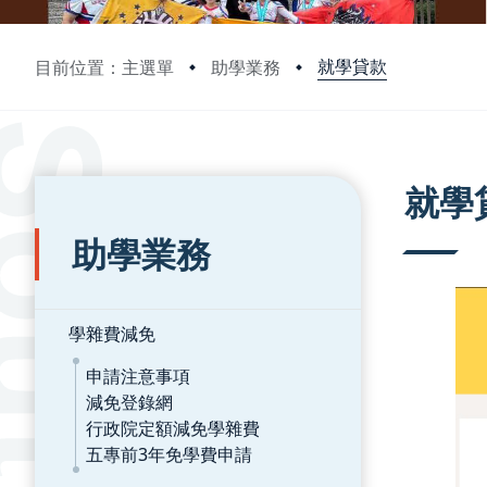
就學貸款
目前位置：主選單
助學業務
:::
:::
就學
助學業務
學雜費減免
申請注意事項
減免登錄網
行政院定額減免學雜費
五專前3年免學費申請