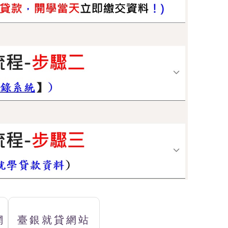
網
臺銀就貸網站