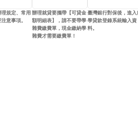
辦理規定、常用
辦理就貸要攜帶【可貸金
臺灣銀行對保後，進入
要注意事項。
額明細表】，請不要帶學
學貸款登錄系統輸入資
雜費繳費單，現金繳納學
料。
雜費才需要繳費單！