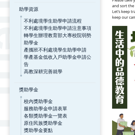
Please take 
and sort the 
助學資源
Let’s keep tr
keep our cam
不利處境學生助學申請流程
不利處境學生助學申請注意事項
轉學生辦理教育部大專校院弱勢
助學金
產攜班不利處境學生助學申請
學產基金低收入戶助學金申請公
告
高教深耕完善就學
獎助學金
校內獎助學金
服務助學金申請表單
各類獎助學金一覽表
原住民族獎助學金
獎助學金要點