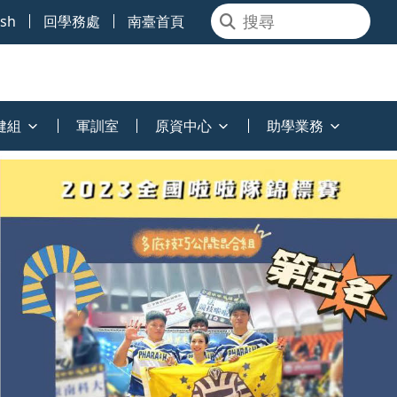
ish
回學務處
南臺首頁
健組
軍訓室
原資中心
助學業務