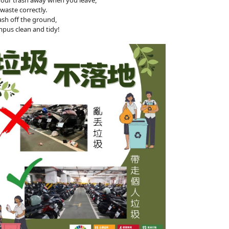
your trash away when you leave,
waste correctly.
ash off the ground,
pus clean and tidy!