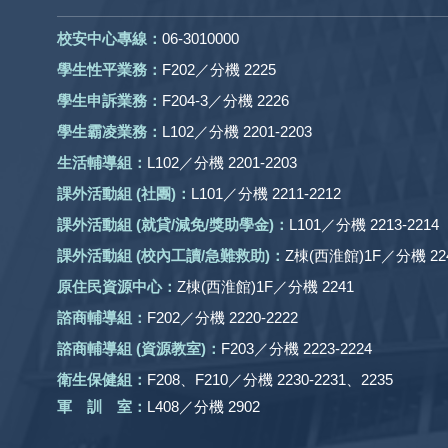
校安中心專線：
06-3010000
學生性平業務：
F202／分機 2225
學生申訴業務：
F204-3／分機 2226
學生霸凌業務：
L102／分機 2201-2203
生活輔導組：
L102／分機 2201-2203
課外活動組
(社團)
：
L101／分機 2211-2212
課外活動
組 (就貸/減免/獎助學金)：
L101／分機 2213-2214
課外活動
組
(校內工讀/急難救助)
：
Z棟(西淮館)1F／分機 224
原住民資源中心：
Z棟(西淮館)1F／分機 2241
諮商輔導組：
F202／分機 2220-2222
諮商輔導組 (資源教室)：
F203／分機 2223-2224
衛生保健組：
F208、F210／分機 2230-2231、2235
軍 訓 室：
L408／分機 2902