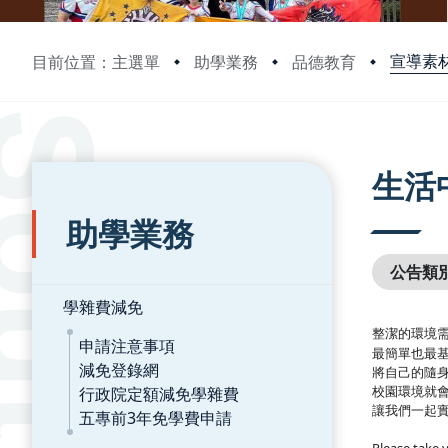
宣導素
目前位置：主選單
助學業務
品德教育
:::
:::
生活中
助學業務
公告類
學雜費減免
整潔的環境
申請注意事項
最簡單也最
減免登錄網
將自己的隨
行政院定額減免學雜費
校園環境就
讓我們一起
五專前3年免學費申請