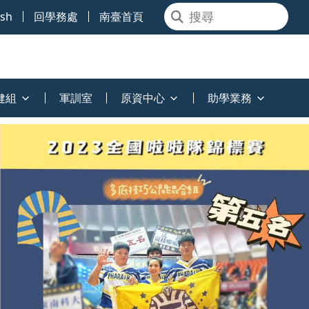
ish
回學務處
南臺首頁
健組
軍訓室
原資中心
助學業務