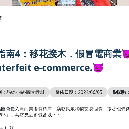
材
南4：移花接木，假冒電商業😈Fraud
terfeit e-commerce.😈
別：
品德小站-圖文教材
發佈日期：
2024/06/05
點閱數
集團會侵入電商業者資料庫，竊取民眾購物交易個資。接著他們
886」，其常見話術包含以下：
分期付款