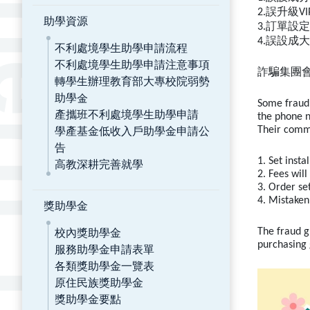
2.誤升級V
助學資源
3.訂單設
4.誤設成
不利處境學生助學申請流程
不利處境學生助學申請注意事項
詐騙集團
轉學生辦理教育部大專校院弱勢
助學金
Some fraud 
產攜班不利處境學生助學申請
the phone 
學產基金低收入戶助學金申請公
Their commo
告
1. Set inst
高教深耕完善就學
2. Fees wil
3. Order set
4. Mistaken
獎助學金
校內獎助學金
The fraud g
purchasing
服務助學金申請表單
各類獎助學金一覽表
原住民族獎助學金
獎助學金要點