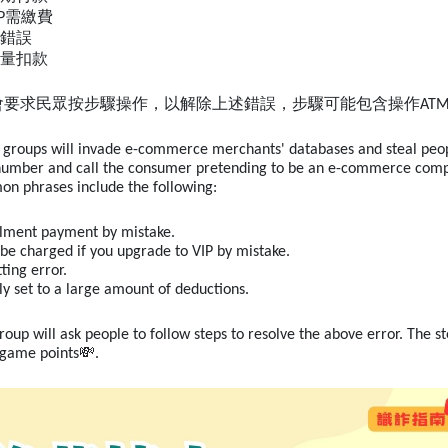
IP需繳費
定錯誤
大量扣款
會要求民眾按步驟操作，以解除上述錯誤，步驟可能包含操作ATM
groups will invade e-commerce merchants' databases and steal peopl
number and call the consumer pretending to be an e-commerce compa
n phrases include the following:
allment payment by mistake.
l be charged if you upgrade to VIP by mistake.
ting error.
ly set to a large amount of deductions.
roup will ask people to follow steps to resolve the above error. The 
 game points💸.