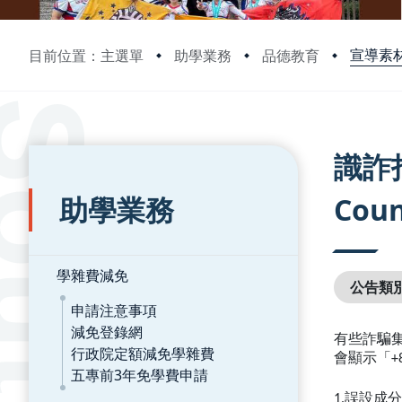
宣導素
目前位置：主選單
助學業務
品德教育
:::
:::
識詐指
助學業務
Coun
學雜費減免
公告類
申請注意事項
減免登錄網
有些詐騙
行政院定額減免學雜費
會顯示「+
五專前3年免學費申請
1.誤設成