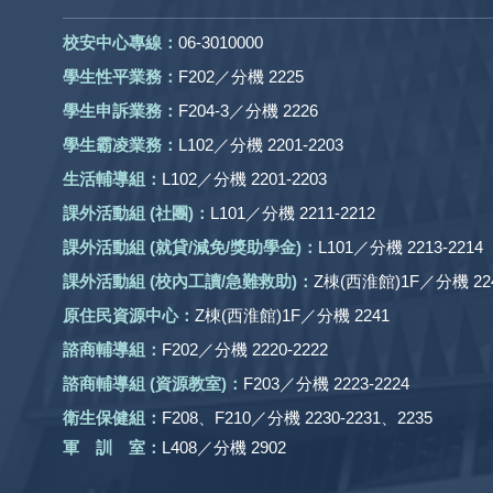
校安中心專線：
06-3010000
學生性平業務：
F202／分機 2225
學生申訴業務：
F204-3／分機 2226
學生霸凌業務：
L102／分機 2201-2203
生活輔導組：
L102／分機 2201-2203
課外活動組
(社團)
：
L101／分機 2211-2212
課外活動
組 (就貸/減免/獎助學金)：
L101／分機 2213-2214
課外活動
組
(校內工讀/急難救助)
：
Z棟(西淮館)1F／分機 224
原住民資源中心：
Z棟(西淮館)1F／分機 2241
諮商輔導組：
F202／分機 2220-2222
諮商輔導組 (資源教室)：
F203／分機 2223-2224
衛生保健組：
F208、F210／分機 2230-2231、2235
軍 訓 室：
L408／分機 2902