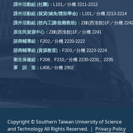
課外活動組
(社團)
：
L101／分機 2211-2212
課外活動
組 (就貸/減免/獎助學金)：
L101／分機 2213-2214
課外活動
組
(校內工讀/急難救助)
：
Z棟(西淮館)1F／分機 2242
原住民資源中心：
Z棟(西淮館)1F／分機 2241
諮商輔導組：
F202／分機 2220-2222
諮商輔導組 (資源教室)：
F203／分機 2223-2224
衛生保健組：
F208、F210／分機 2230-2231、2235
軍 訓 室：
L408／分機 2902
Copyright © Southern Taiwan University of Science
and Technology All Rights Reserved. ｜
Privacy Policy