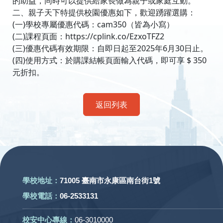
的助益，同時可以提供給家長做為親子或家庭互動。
二、親子天下特提供校園優惠如下，歡迎踴躍選購：
(一)學校專屬優惠代碼：cam350（皆為小寫）
(二)課程頁面：https://cplink.co/EzxoTFZ2
(三)優惠代碼有效期限：自即日起至2025年6月30日止。
(四)使用方式：於購課結帳頁面輸入代碼，即可享 $ 350
元折扣。
返回列表
:::
學校地址：
71005 臺南市永康區南台街1號
學校電話：
06-2533131
校安中心專線：
06-3010000