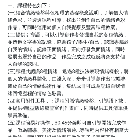
一、課程特色如下：
(一)結合情緒輪盤與色相環的基礎概念說明，了解個人情
緒色彩，並透過課程引導，找出並創作自己的情緒色彩
作品，可同時運用於個人自我覺察及豐富課程教案。
(二)提供引導語，可以引導創作者發掘自我的各種情緒，
並透過文字書寫記錄，協助孩子/學生/自己，認識專屬於
自我的情緒，記錄正面情緒，正向抒發負面情緒，同時
發展出屬於自己的作品，作品完成之成就感將會支持個
人自我的認同。
(三)課程共認識8種情緒，透過8種技法表現情緒樣貌，將
個人的情緒具體化，由淺入深，步步引導創作出12幅專
屬於自己的情緒藝術作品，集結成冊可成為記錄自我情
緒回憶歷程的情緒色彩書。
(四)實用附件工具，：課程附贈情緒輪盤、引導語下載，
並提供4種型版線稿豐富創作畫面，同時提供工具清單供
學員準備。
(五)課程簡易好操作，30-45分鐘即可自引導開始完成作
品，做為輔導、美術及情緒溝通...等課程內容皆有相當大