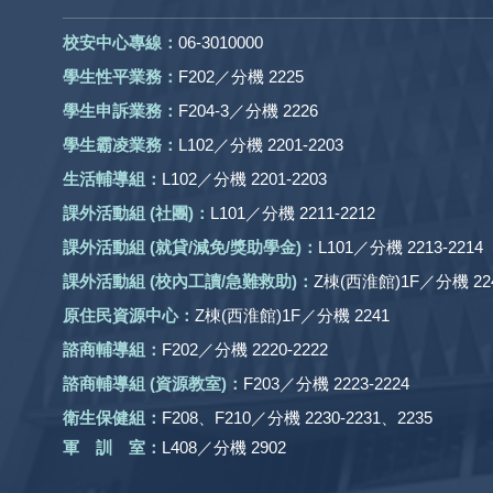
校安中心專線：
06-3010000
學生性平業務：
F202／分機 2225
學生申訴業務：
F204-3／分機 2226
學生霸凌業務：
L102／分機 2201-2203
生活輔導組：
L102／分機 2201-2203
課外活動組
(社團)
：
L101／分機 2211-2212
課外活動
組 (就貸/減免/獎助學金)：
L101／分機 2213-2214
課外活動
組
(校內工讀/急難救助)
：
Z棟(西淮館)1F／分機 224
原住民資源中心：
Z棟(西淮館)1F／分機 2241
諮商輔導組：
F202／分機 2220-2222
諮商輔導組 (資源教室)：
F203／分機 2223-2224
衛生保健組：
F208、F210／分機 2230-2231、2235
軍 訓 室：
L408／分機 2902