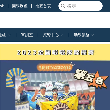
ish
回學務處
南臺首頁
健組
軍訓室
原資中心
助學業務