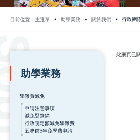
行政團
目前位置：主選單
助學業務
關於我們
:::
:::
此網頁已
助學業務
學雜費減免
申請注意事項
減免登錄網
行政院定額減免學雜費
五專前3年免學費申請