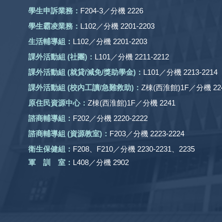
學生申訴業務：
F204-3／分機 2226
學生霸凌業務：
L102／分機 2201-2203
生活輔導組：
L102／分機 2201-2203
課外活動組
(社團)
：
L101／分機 2211-2212
課外活動
組 (就貸/減免/獎助學金)：
L101／分機 2213-2214
課外活動
組
(校內工讀/急難救助)
：
Z棟(西淮館)1F／分機 224
原住民資源中心：
Z棟(西淮館)1F／分機 2241
諮商輔導組：
F202／分機 2220-2222
諮商輔導組 (資源教室)：
F203／分機 2223-2224
衛生保健組：
F208、F210／分機 2230-2231、2235
軍 訓 室：
L408／分機 2902