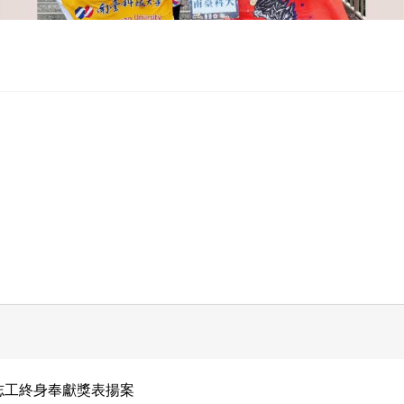
志工終身奉獻獎表揚案