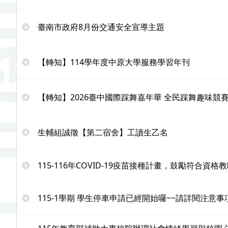
臺南市政府8月份交通安全宣導主題
【轉知】114學年度中原大學服務學習年刊
【轉知】2026臺中國際踩舞嘉年華 全民踩舞趣味競
生輔組誠徵【第二宿舍】工讀生乙名
115-116年COVID-19疫苗接種計畫，鼓勵符合資
115-1學期 學生停車申請已經開始囉~~請詳閱注意事