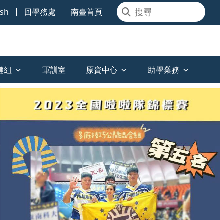
ish
回學務處
南臺首頁
健組
軍訓室
原資中心
助學業務