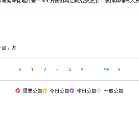
心理健康促進計畫－SEL的藝術與遊戲治療應用： 教師與輔導人
計畫」案
1
2
3
4
5
...
98
重要公告
今日公告
昨日公告
一般公告