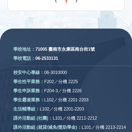
1
:::
學校地址：
71005 臺南市永康區南台街1號
學校電話：
06-2533131
校安中心專線：
06-3010000
學生性平業務：
F202／分機 2225
學生申訴業務：
F204-3／分機 2226
學生霸凌業務：
L102／分機 2201-2203
生活輔導組：
L102／分機 2201-2203
課外活動組
(社團)
：
L101／分機 2211-2212
課外活動
組 (就貸/減免/獎助學金)：
L101／分機 2213-2214